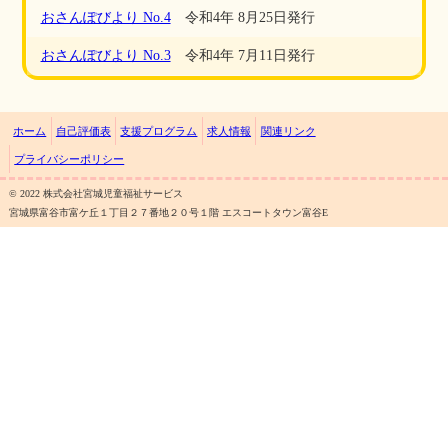
おさんぽびより No.4
令和4年 8月25日発行
おさんぽびより No.3
令和4年 7月11日発行
ホーム
自己評価表
支援プログラム
求人情報
関連リンク
プライバシーポリシー
©︎ 2022 株式会社宮城児童福祉サービス
宮城県富谷市富ケ丘１丁目２７番地２０号１階 エスコートタウン富谷E