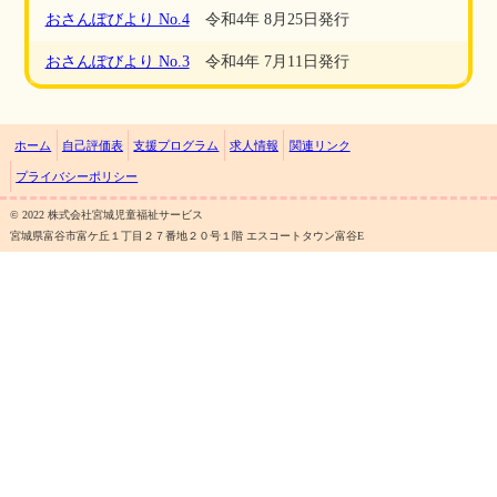
おさんぽびより No.4
令和4年 8月25日発行
おさんぽびより No.3
令和4年 7月11日発行
ホーム
自己評価表
支援プログラム
求人情報
関連リンク
プライバシーポリシー
©︎ 2022 株式会社宮城児童福祉サービス
宮城県富谷市富ケ丘１丁目２７番地２０号１階 エスコートタウン富谷E