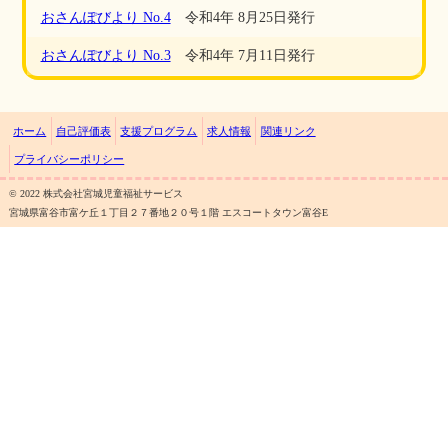
おさんぽびより No.4
令和4年 8月25日発行
おさんぽびより No.3
令和4年 7月11日発行
ホーム
自己評価表
支援プログラム
求人情報
関連リンク
プライバシーポリシー
©︎ 2022 株式会社宮城児童福祉サービス
宮城県富谷市富ケ丘１丁目２７番地２０号１階 エスコートタウン富谷E