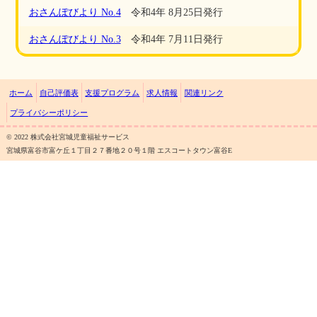
おさんぽびより No.4
令和4年 8月25日発行
おさんぽびより No.3
令和4年 7月11日発行
ホーム
自己評価表
支援プログラム
求人情報
関連リンク
プライバシーポリシー
©︎ 2022 株式会社宮城児童福祉サービス
宮城県富谷市富ケ丘１丁目２７番地２０号１階 エスコートタウン富谷E